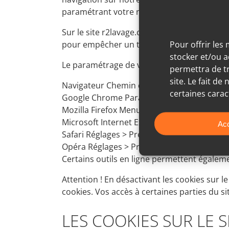
paramétrant votre navigateur de la manière
Sur le site r2lavage.com, des cookies vou
Pour offrir les
pour empêcher un tel automatisme (refus d
stocker et/ou a
Le paramétrage de vos cookies est accessibl
permettra de tr
site. Le fait d
Navigateur Chemin d’accès
certaines carac
Google Chrome Paramètres > Paramètres av
Mozilla Firefox Menu « Outil » > « Options » 
Microsoft Internet Explorer Menu « Outils » 
Acc
Safari Réglages > Préférences > Confidential
Opéra Réglages > Préférence > Onglet avan
Certains outils en ligne permettent égalem
Attention ! En désactivant les cookies sur 
cookies. Vos accès à certaines parties du s
LES COOKIES SUR LE S