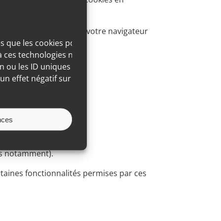
 vous n’ayez paramétré votre navigateur
es que les cookies pour
 à ces technologies nous
 ou les ID uniques sur ce
un effet négatif sur
iveau souhaité
nces
es notamment).
rtaines fonctionnalités permises par ces