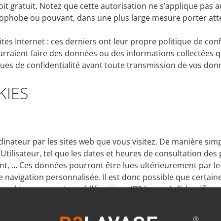
it gratuit. Notez que cette autorisation ne s’applique pas a
phobe ou pouvant, dans une plus large mesure porter attei
sites Internet : ces derniers ont leur propre politique de con
 pourraient faire des données ou des informations collectées
iques de confidentialité avant toute transmission de vos do
KIES
dinateur par les sites web que vous visitez. De manière simp
Utilisateur, tel que les dates et heures de consultation des 
t, … Ces données pourront être lues ultérieurement par le si
 navigation personnalisée. Il est donc possible que certain
cookie ne permet pas à l’émetteur (R2 Lavage) d’identifier p
r implante des cookies dans votre ordinateur. Les cookies sto
us permet pas de vous identifier. Vous pouvez vous opposer 