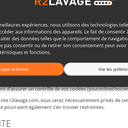
 suivante :
s seront proposés à chaque nouvelle connexion, à moins que
 meilleures expériences, nous utilisons des technologies tell
es cookies, ou acceptation automatique).
ccéder aux informations des appareils. Le fait de consentir
e en fonction du navigateur que vous utilisez :
aiter des données telles que le comportement de navigation
e ne pas consentir ou de retirer son consentement peut avoir 
téristiques et fonctions.
ancés > Confidentialité > Paramètres du contenu
> « Vie Privée » > « Cookie »
> « Options Internet » > « Confidentialité » > Sélection du n
epter et fermer
Voir les préfére
ité > Bloquer les cookies
cé > Zone cookie
ent d’assurer un contrôle de vos cookies (youronlinechoici
le site r2lavage.com, vous serez nécessairement privés de ce
ite pourraient également s’en trouver restreintes.
ITE